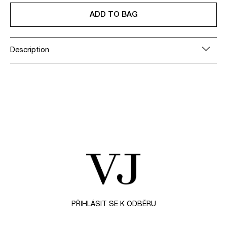
ADD TO BAG
Description
Z
á
p
a
t
PŘIHLÁSIT SE K ODBĚRU
í