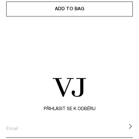
ADD TO BAG
Z
á
p
a
t
PŘIHLÁSIT SE K ODBĚRU
í