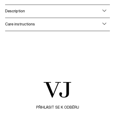
Description
Care instructions
Z
á
p
a
t
PŘIHLÁSIT SE K ODBĚRU
í