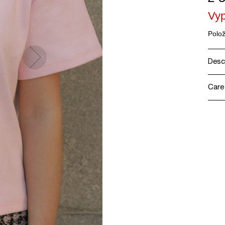
Vy
Polo
Desc
Care