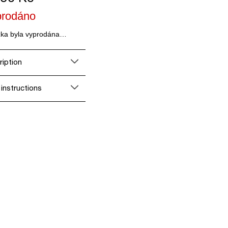
prodáno
žka byla vyprodána…
ription
 instructions