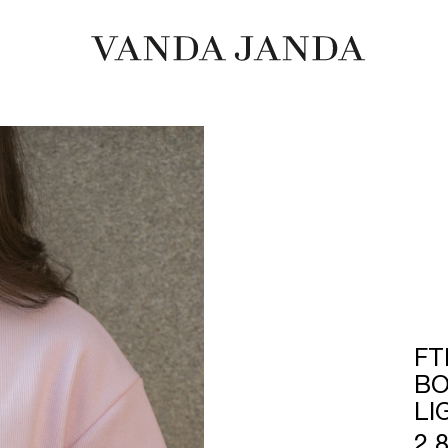
FT
BO
LI
2 