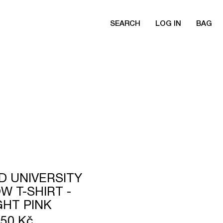
SEARCH
LOG IN
BAG
D UNIVERSITY
W T-SHIRT -
GHT PINK
850 Kč