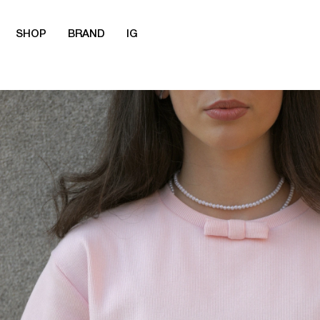
SHOP
BRAND
IG
Přejít
na
obsah